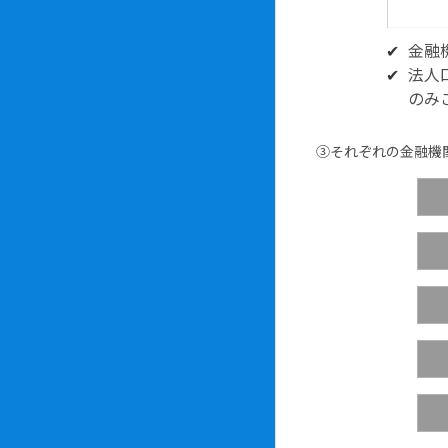
金融
法人
のみ
③それぞれの金融機