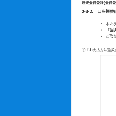
新規会員登録(会員登
口座振替(
本お
「
当
ご登
①
『
お支払方法選択