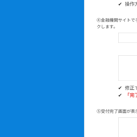
操作
④金融機関サイトで
クします。
修正
「完
⑤受付完了画面が表