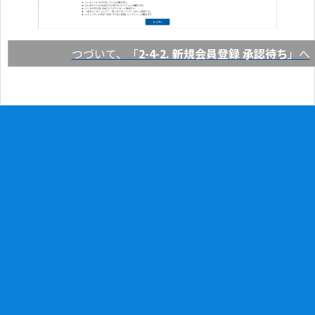
つづいて、「
2-4-2. 新規会員登録 承認待ち
」へ